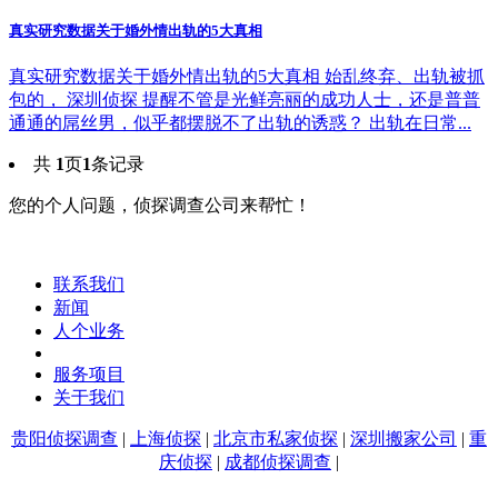
真实研究数据关于婚外情出轨的5大真相
真实研究数据关于婚外情出轨的5大真相 始乱终弃、出轨被抓
包的， 深圳侦探 提醒不管是光鲜亮丽的成功人士，还是普普
通通的屌丝男，似乎都摆脱不了出轨的诱惑？ 出轨在日常...
共
1
页
1
条记录
您的个人问题，侦探调查公司来帮忙！
联系我们
新闻
人个业务
服务项目
关于我们
贵阳侦探调查
|
上海侦探
|
北京市私家侦探
|
深圳搬家公司
|
重
庆侦探
|
成都侦探调查
|